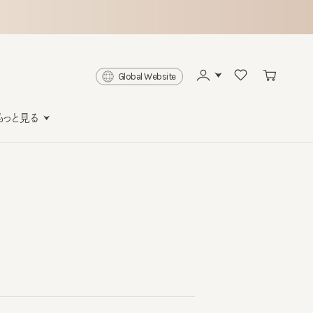
Global Website
と見る