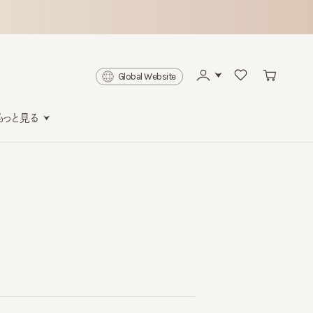
Global Website
と見る