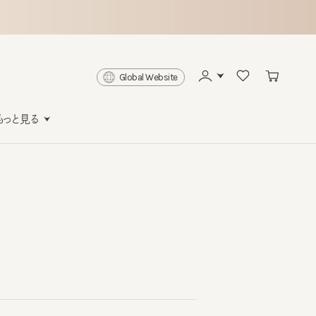
Global Website
と見る