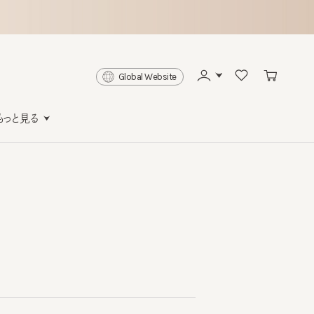
Global Website
と見る