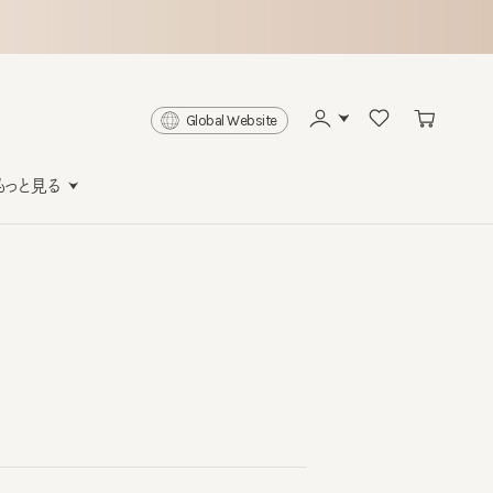
Global Website
と見る