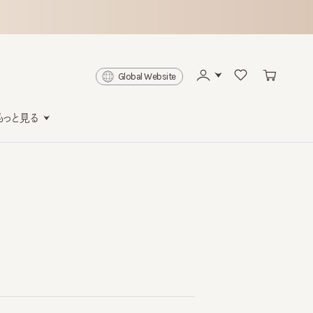
Global Website
と見る