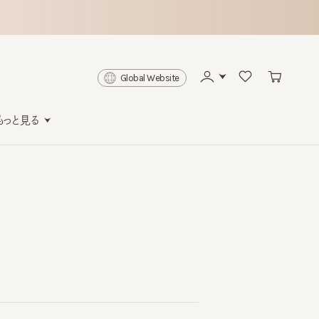
Global Website
と見る