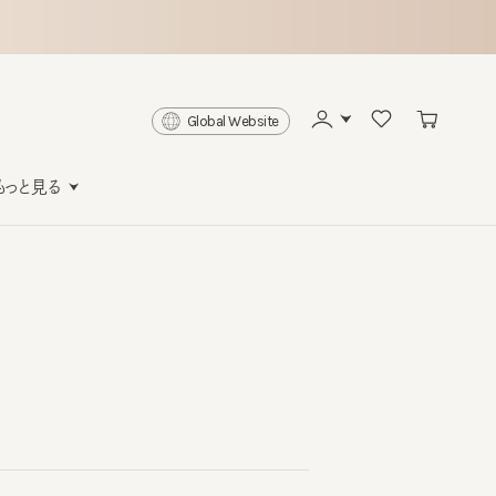
Global Website
と見る