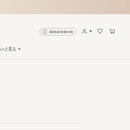
Global Website
と見る