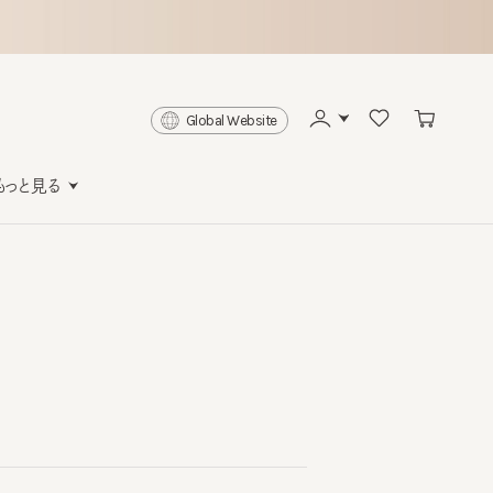
Global Website
と見る