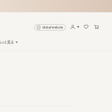
Global Website
と見る