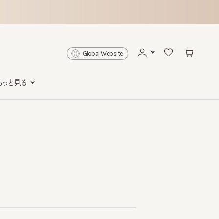
Global Website
と見る