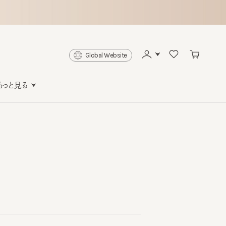
Global Website
と見る