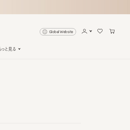
Global Website
と見る