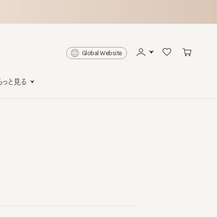
Global Website
と見る