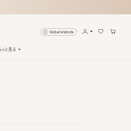
Global Website
と見る