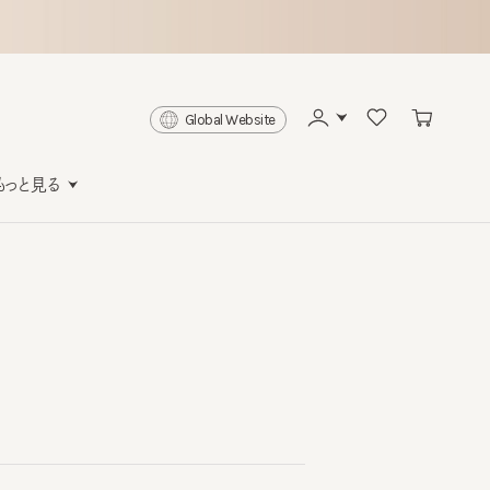
Global Website
と見る