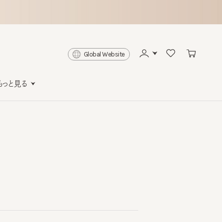
Global Website
と見る