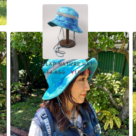
FLAP NATURE HAT
¥14,850
¥10,395