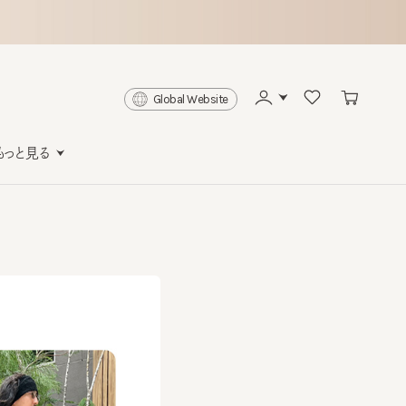
Global Website
と見る