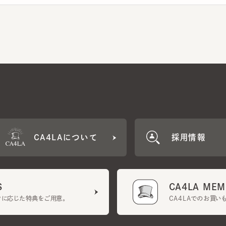
CA4LAについて
採用情報
CA4LA MEMB
に応じた特典をご用意。
CA4LAでのお買いものを