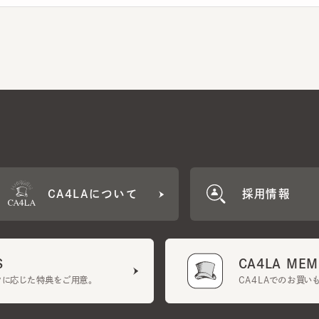
CA4LAについて
採用情報
CA4LA MEMB
に応じた特典をご用意。
CA4LAでのお買いものを