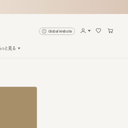
Global Website
と見る