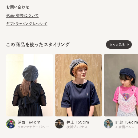
■お手入れ方法
洗濯可能。洗うことにより風合いに多少の変化が起こります。お洗
お問い合わせ
濯の際は単独手洗いで洗濯後、形を整え陰干ししてください。
返品・交換について
ギフトラッピングについて
※サイズ調節スベリ仕様（サイズを小さくする際は、調節テープを
まっすぐ引き出してください。逆向きに引っ張るとスベリを破損する
可能性がございます。）
この商品を使ったスタイリング
もっと見る
※加工の仕上がりは個体差があります。
※手洗いの際は付属のアテンションを必ずご参照ください。
表地：綿100%
素材
裏地：綿60% ポリエステル40%
made in JAPAN
生産国
164cm
156cm
159cm
浦野
畦地
井上
タカシマヤゲートタワーモール
心斎橋パルコ
横浜ジョイナス