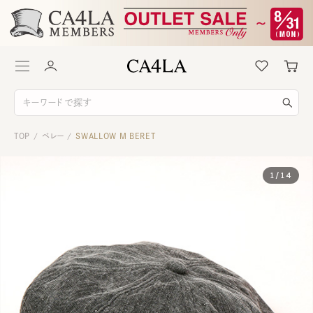
TOP
ベレー
SWALLOW M BERET
/
/
1
/
14