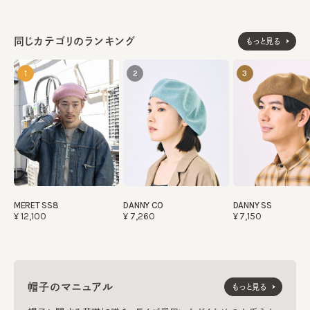
同じカテゴリのランキング
もっと見る
1
2
3
MERET SS8
DANNY CO
DANNY SS
¥12,100
¥7,260
¥7,150
帽子のマニュアル
もっと見る