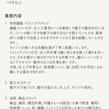
・18才以上
業務内容
布帛縫製・トリミングスタッフ
縫製メインの方：主に工業用ミシンを使用して帽子の製作を行いま
す。ミシンの扱い方や糸調子の取り方などを覚えていただき、最終
的には帽子が出来上がるまでのすべての工程を経験していただき
ます。
※ミシンの使い方は先輩社員が丁寧に指導いたします。
トリミングメインの方：主に手作業で縫い針と糸を使って飾りを作っ
たり、それを帽子に取り付けたりする作業です。細かいパーツをつ
なぐアクセサリー製作のような作業も多いです。
※他、仕上げ作業など、他部署（ニット、型、出荷）のお手伝いもお
願いする場合があります。
型入れスタッフ
帽子の下地づくり、帽子の型入れ、仕上げ、サンプル制作。
出荷、検品スタッフ
検品、検針、梱包作業。内職さんへの配送（※車で配送・集荷）、
他部署（ニット、型、縫製、トリミング）の手伝いもあり（※帽子作り