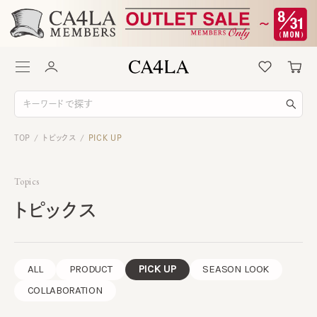
TOP
トピックス
PICK UP
/
/
Topics
トピックス
ALL
PRODUCT
PICK UP
SEASON LOOK
COLLABORATION