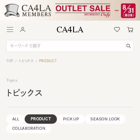
TOP
トピックス
PRODUCT
/
/
Topics
トピックス
ALL
PRODUCT
PICK UP
SEASON LOOK
COLLABORATION