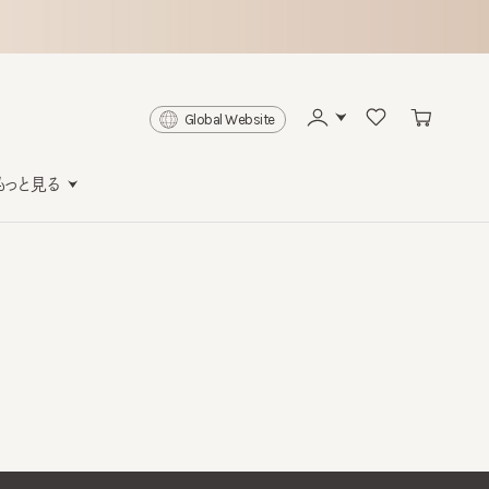
Global Website
と見る