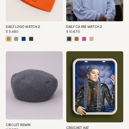
DAILY LOGO WATCH 2
DAILY CA RIB WATCH 2
¥9,460
¥10,670
CIRCLET REWM
CROCHET HAT