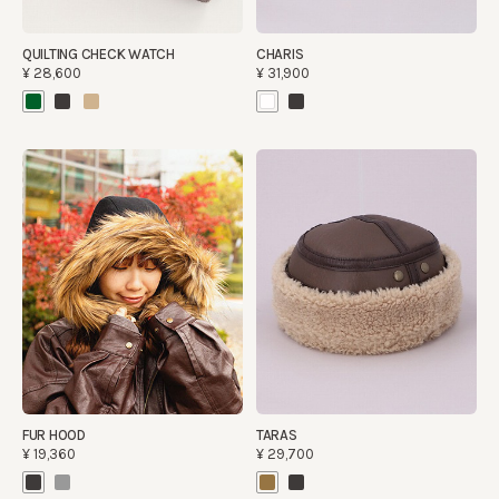
QUILTING CHECK WATCH
CHARIS
¥28,600
¥31,900
FUR HOOD
TARAS
¥19,360
¥29,700