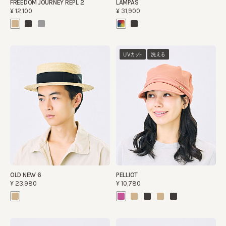
FREEDOM JOURNEY REPL 2
LAMPAS
¥12,100
¥31,900
UVカット
洗える
OLD NEW 6
PELLIOT
¥23,980
¥10,780