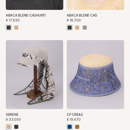
ABACA BLEND CASHUNTI
ABACA BLEND CAS
¥17,930
¥18,700
SERENE
CF CREA2
¥33,000
¥19,470