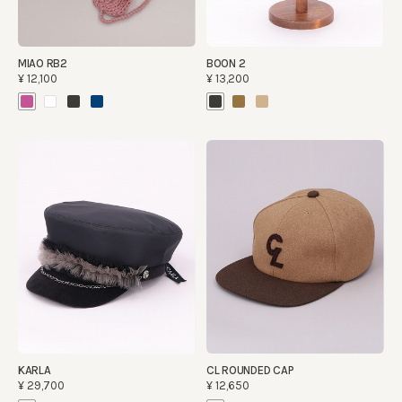
MIAO RB2
BOON 2
¥12,100
¥13,200
KARLA
CL ROUNDED CAP
¥29,700
¥12,650