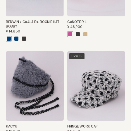
BEDWIN x CA4LA Ex. BOONIE HAT
CANOTIER L
BOBBY
¥46,200
¥14,850
UVカット
KACYU
FRINGE WORK CAP