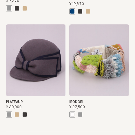
¥7,370
¥12,870
PLATEAU2
IRODORI
¥20,900
¥27,500