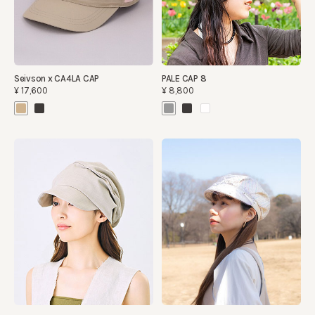
Seivson x CA4LA CAP
PALE CAP 8
¥17,600
¥8,800