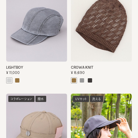
LIGHTBOY
CROWA KNIT
¥11,000
¥8,690
コラボレーション
撥水
UVカット
洗える