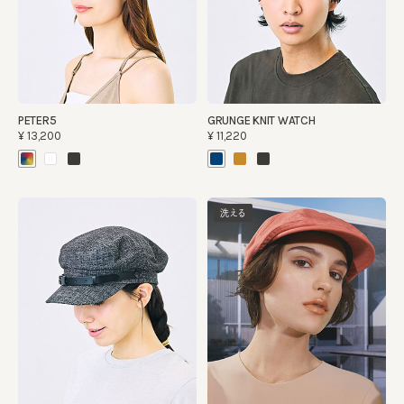
PETER5
GRUNGE KNIT WATCH
¥13,200
¥11,220
洗える