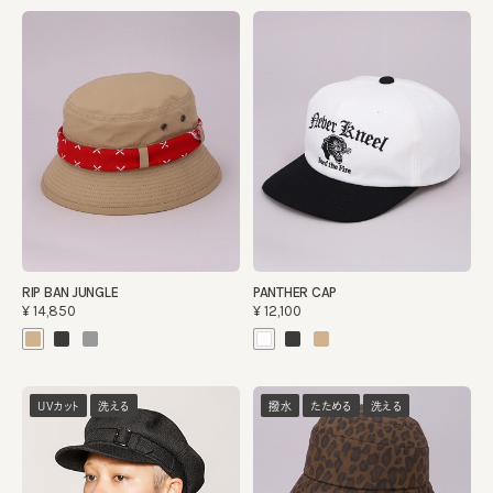
RIP BAN JUNGLE
PANTHER CAP
¥14,850
¥12,100
UVカット
洗える
撥水
たためる
洗える