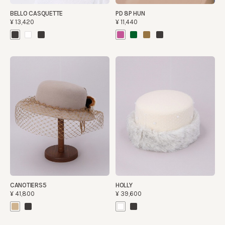
BELLO CASQUETTE
PD 8P HUN
¥13,420
¥11,440
CANOTIERS5
HOLLY
¥41,800
¥39,600