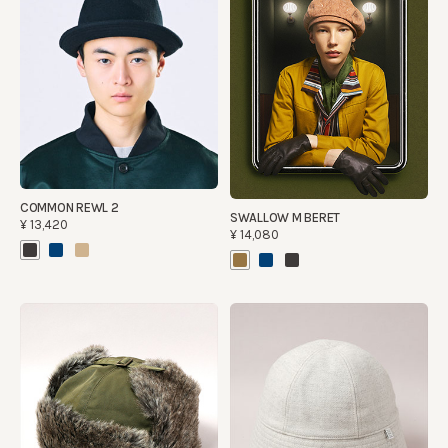
COMMON REWL 2
SWALLOW M BERET
¥13,420
¥14,080