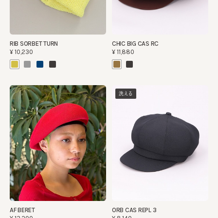
RIB SORBET TURN
CHIC BIG CAS RC
¥10,230
¥11,880
洗える
AF BERET
ORB CAS REPL 3