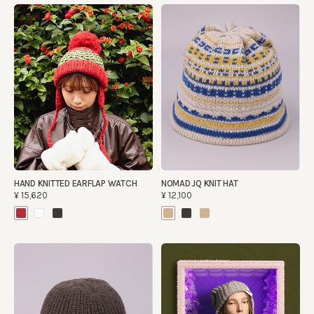
HAND KNITTED EARFLAP WATCH
NOMAD JQ KNIT HAT
¥15,620
¥12,100