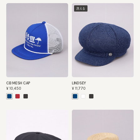
洗える
CB MESH CAP
LINDSEY
¥10,450
¥11,770