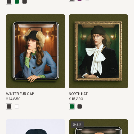
WINTER FUR CAP
NORTH HAT
¥14,850
¥15,290
洗える