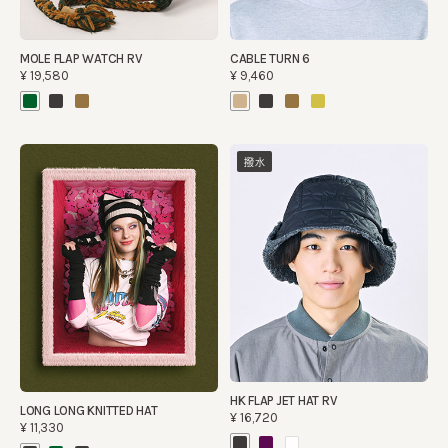
MOLE FLAP WATCH RV
CABLE TURN 6
¥19,580
¥9,460
撥水
HK FLAP JET HAT RV
LONG LONG KNITTED HAT
¥16,720
¥11,330