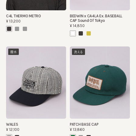
C4L THERMO METRO
BEDWIN x CA4LA Ex. BASEBALL
CAP Sound Of Tokyo
¥13,200
¥14,850
撥水
洗える
WALES
PATCH BASE CAP
¥12,100
¥13,860