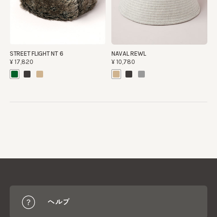
STREET FLIGHT NT 6
NAVAL REWL
¥17,820
¥10,780
ヘルプ