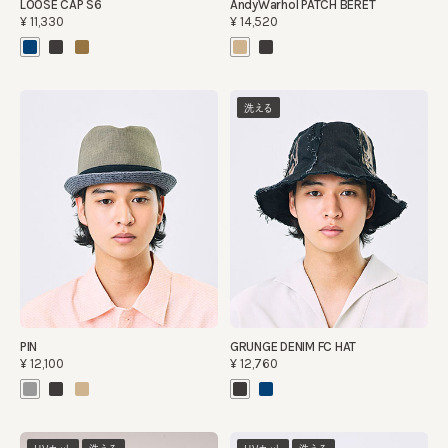
LOOSE CAP S6
AndyWarhol PATCH BERET
¥11,330
¥14,520
洗える
PIN
GRUNGE DENIM FC HAT
¥12,100
¥12,760