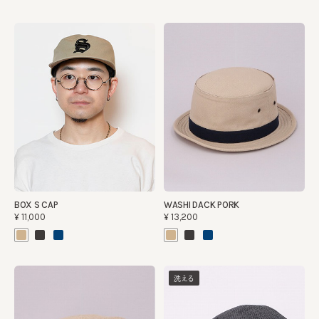
BOX S CAP
WASHI DACK PORK
¥11,000
¥13,200
洗える