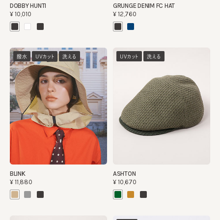
DOBBY HUNTI
GRUNGE DENIM FC HAT
¥10,010
¥12,760
撥水
UVカット
洗える
UVカット
洗える
BLINK
ASHTON
¥11,880
¥10,670