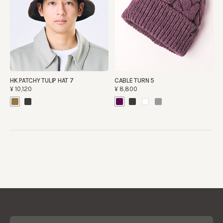
HK PATCHY TULIP HAT 7
CABLE TURN 5
¥10,120
¥8,800