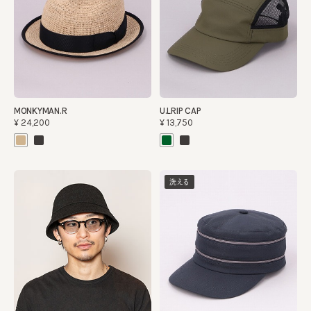
MONKYMAN.R
U.LRIP CAP
¥24,200
¥13,750
洗える