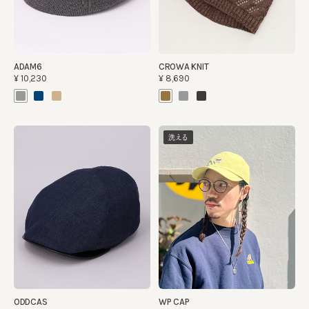
ADAM6
CROWA KNIT
¥10,230
¥8,690
洗える
ODDCAS
WP CAP