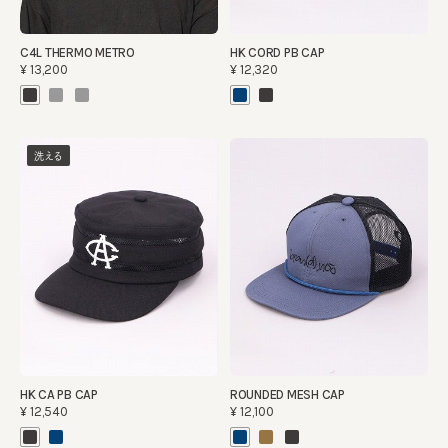
C4L THERMO METRO
HK CORD PB CAP
¥13,200
¥12,320
洗える
HK CA PB CAP
ROUNDED MESH CAP
¥12,540
¥12,100