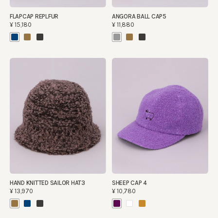
FLAPCAP REPLFUR
ANGORA BALL CAP5
¥15,180
¥11,880
HAND KNITTED SAILOR HAT3
SHEEP CAP 4
¥13,970
¥10,780