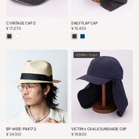
C VINTAGE CAP 2
DAILY FLAP CAP
¥17,270
¥10,450
コラボレーション
BF-WIDE-PA417 2
VICTIM x CA4LA SUNSHADE CAP
¥34,100
¥19,800