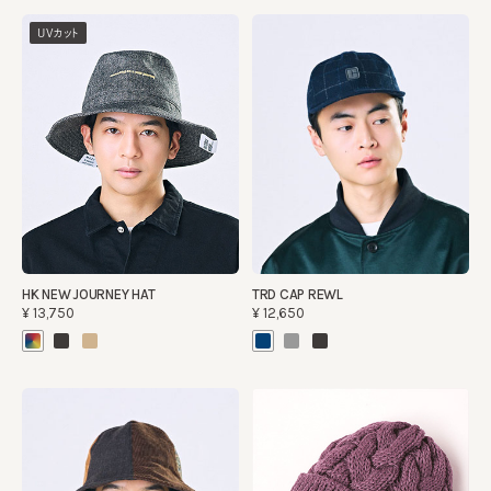
UVカット
HK NEW JOURNEY HAT
TRD CAP REWL
¥13,750
¥12,650