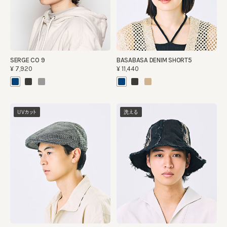
SERGE CO 9
BASABASA DENIM SHORT5
¥7,920
¥11,440
UVカット
洗える