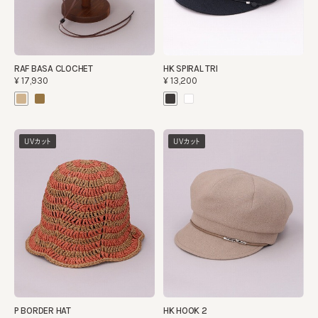
RAF BASA CLOCHET
HK SPIRAL TRI
¥17,930
¥13,200
UVカット
UVカット
P BORDER HAT
HK HOOK 2