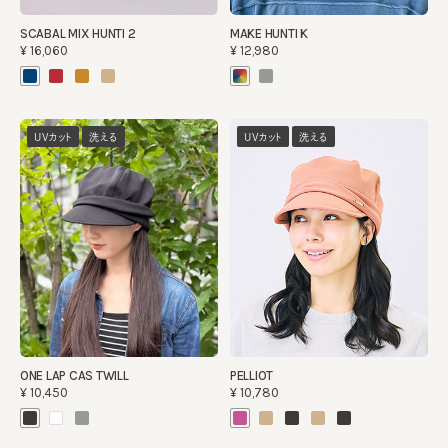
SCABAL MIX HUNTI 2
MAKE HUNTI K
¥16,060
¥12,980
UVカット
洗える
UVカット
洗える
ONE LAP CAS TWILL
PELLIOT
¥10,450
¥10,780