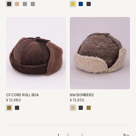
CF CORD ROLL BOA
NW BOMBER2
¥12,980
¥15,950
…
…
1
2
2
次へ