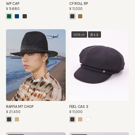
WP CAP
CF ROLL RP
¥9,680
¥11,000
UVカット
洗える
RAFFIA MT CHOP
FEEL CAS 3
¥21,450
¥11,000