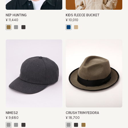
NEP HUNTING
KIDS FLEECE BUCKET
¥11,440
¥10,010
NIMES2
CRUSH TRIM FEDORA
¥9,680
¥18,700