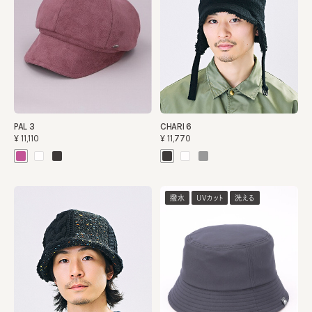
PAL 3
CHARI 6
¥11,110
¥11,770
撥水
UVカット
洗える