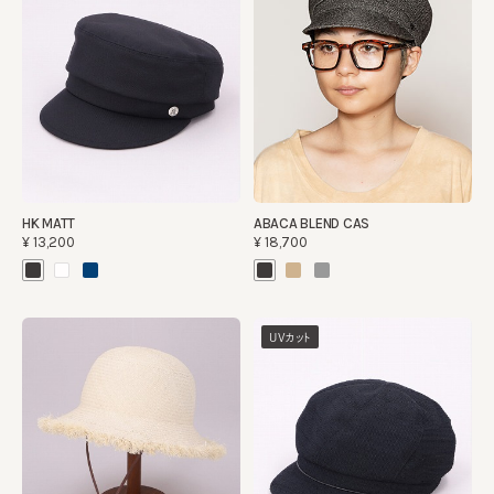
HK MATT
ABACA BLEND CAS
¥13,200
¥18,700
UVカット