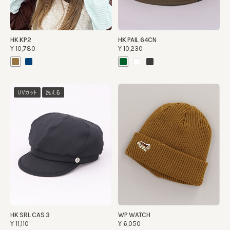
HK KP2
HK PAIL 64CN
¥10,780
¥10,230
UVカット
洗える
HK SRL CAS 3
WP WATCH
¥11,110
¥6,050