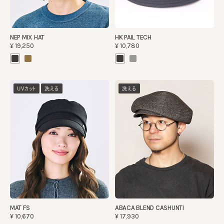
NEP MIX HAT
HK PAIL TECH
¥19,250
¥10,780
UVカット
洗える
洗える
MAT FS
ABACA BLEND CASHUNTI
¥10,670
¥17,930