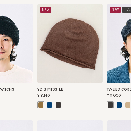
NEW
NEW
UVカット
ATCH3
YD S MISSILE
TWEED CORDELL 
¥8,140
¥11,000