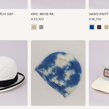
CF TIE DYE SILK MISSILE2
MESH MSN2
¥9,240
¥9,790