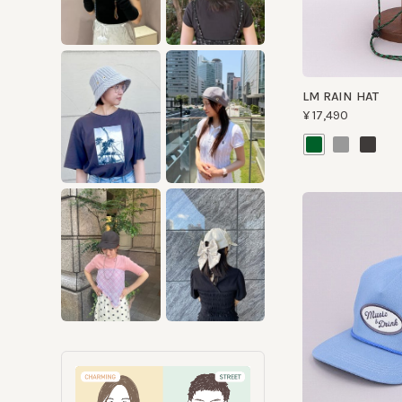
LM RAIN HAT
¥17,490
MUSIC DRINK PATC
¥10,780