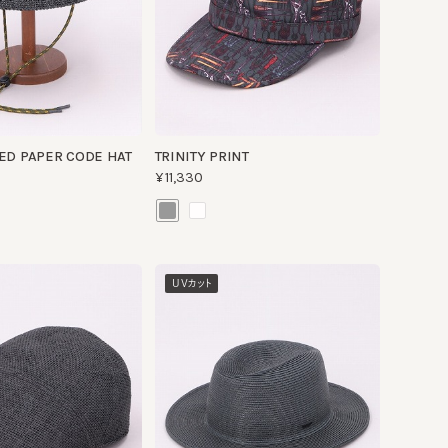
APER CODE HAT
TRINITY PRINT
¥11,330
UVカット