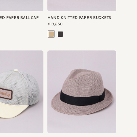
KMC-45HB-LB684 2
¥25,740