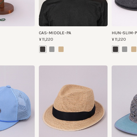
CAS-MIDDLE-PA
HUN-SLIM-PA
¥11,220
¥11,220
H CAP
KMC-45HB-RA
HAND KNITTED P
¥23,100
¥16,720