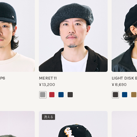
6
MERET 11
LIGHT DISK BERE
¥13,200
¥8,690
洗える