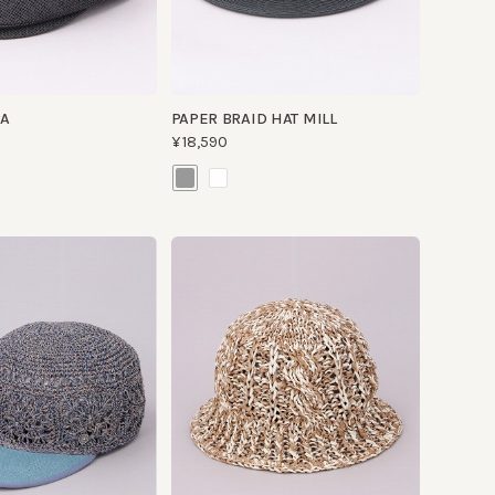
PAPER BRAID HAT MILL
¥18,590
APER BALL CAP
HAND KNITTED PAPER BUCKET3
¥19,250