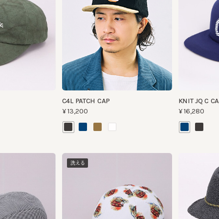
C4L PATCH CAP
KNIT JQ C CAP
¥13,200
¥16,280
洗える