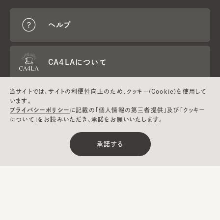
ヘルプ
CA4LAについて
当サイトでは、サイトの利便性向上のため、クッキー(Cookie)を使用して
採用情報
います。
プライバシーポリシー
に記載の「個人情報の第三者提供」及び「クッキー
について」をお読みいただき、承諾をお願いいたします。
Global
メールマガジン
お問い合わせ
承諾する
Website
登録
CA4LA MEMBERS
ポイントサービスや会員ランクに応じた
特典をご用意。