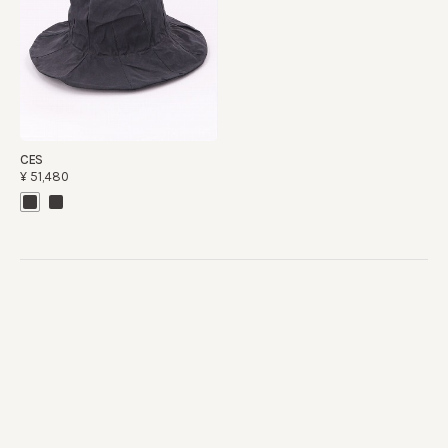
CES
¥51,480