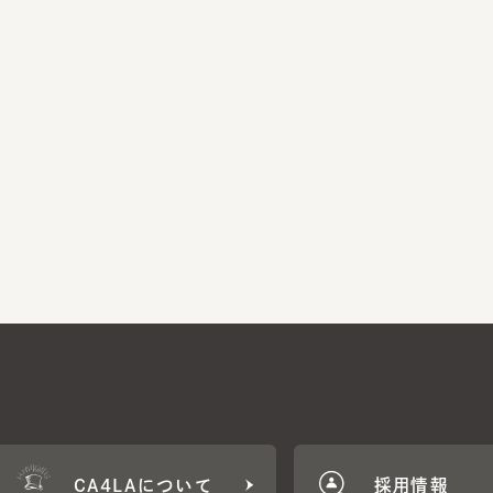
CA4LAについて
採用情報
CA4LA MEMB
に応じた特典をご用意。
CA4LAでのお買いものを