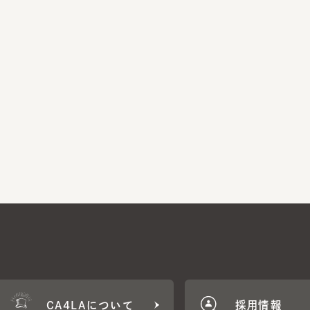
CA4LAについて
採用情報
CA4LA MEMB
に応じた特典をご用意。
CA4LAでのお買いものを