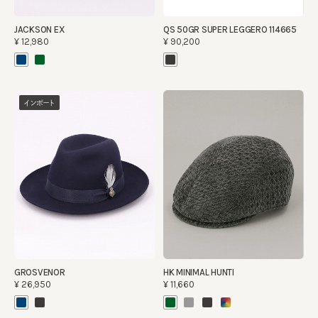
JACKSON EX
QS 50GR SUPER LEGGERO 114665
¥12,980
¥90,200
インポート
GROSVENOR
HK MINIMAL HUNTI
¥26,950
¥11,660