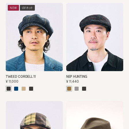
NEW
UVカット
TWEED CORDELL 11
NEP HUNTING
¥11,000
¥11,440