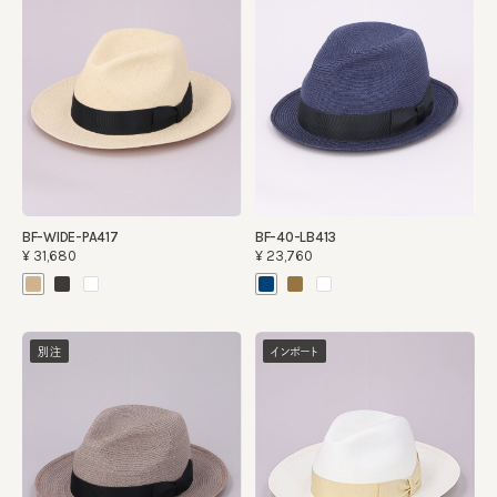
BF-WIDE-PA417
BF-40-LB413
¥31,680
¥23,760
別注
インポート