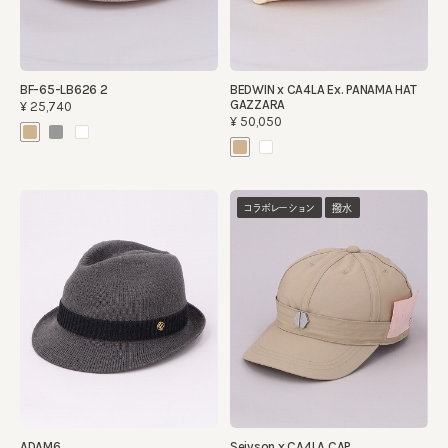
BF-65-LB626 2
BEDWIN x CA4LA Ex. PANAMA HAT
GAZZARA
¥25,740
¥50,050
コラボレーション
撥水
ADAM6
Seivson x CA4LA CAP