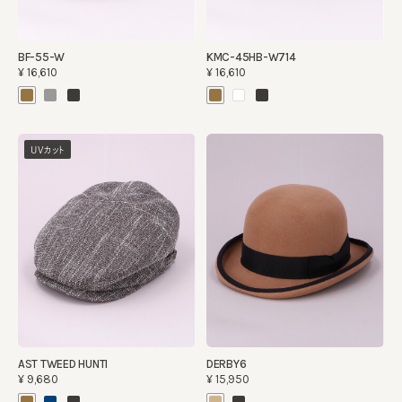
BF-55-W
KMC-45HB-W714
¥16,610
¥16,610
UVカット
AST TWEED HUNTI
DERBY6
¥9,680
¥15,950