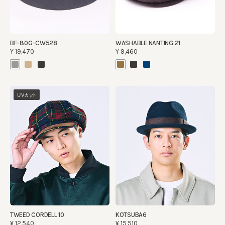
BF-80G-CW528
WASHABLE NANTING 21
¥19,470
¥9,460
UVカット
TWEED CORDELL 10
KOTSUBA6
¥12,540
¥15,510