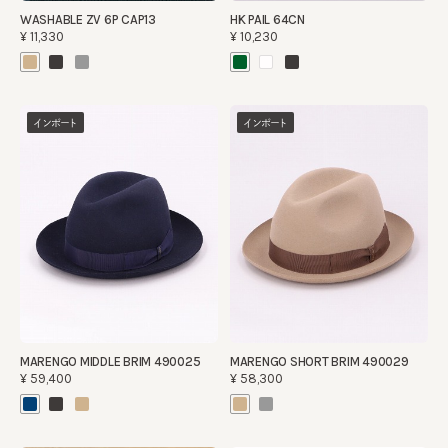
WASHABLE ZV 6P CAP13
HK PAIL 64CN
¥11,330
¥10,230
インポート
インポート
MARENGO MIDDLE BRIM 490025
MARENGO SHORT BRIM 490029
¥59,400
¥58,300