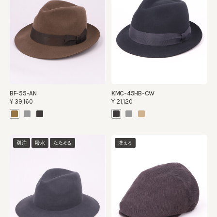
BF-55-AN
KMC-45HB-CW
¥39,160
¥21,120
別注
撥水
たためる
洗える