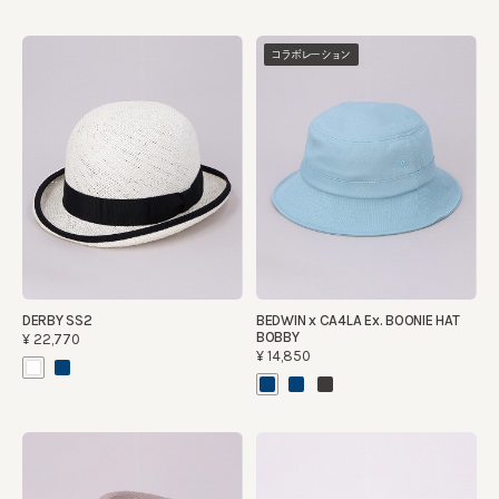
コラボレーション
DERBY SS2
BEDWIN x CA4LA Ex. BOONIE HAT
BOBBY
¥22,770
¥14,850