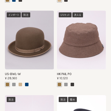
インポート
別注
UVカット
洗える
US-BWL-W
HK PAIL PO
¥28,160
¥10,120
別注
別注
撥水