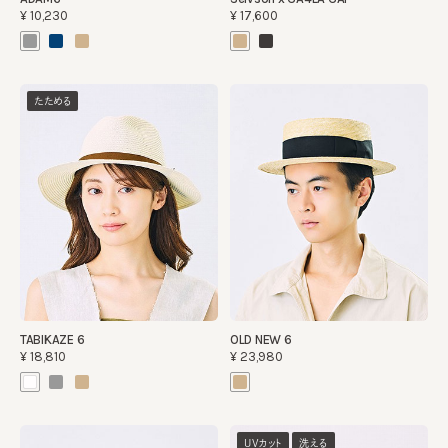
¥10,230
¥17,600
たためる
TABIKAZE 6
OLD NEW 6
¥18,810
¥23,980
UVカット
洗える