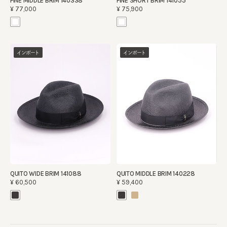
FINE MIDDLE BRIM 140338
FINE SHORT BRIM 141055
¥77,000
¥75,900
インポート
インポート
QUITO WIDE BRIM 141088
QUITO MIDDLE BRIM 140228
¥60,500
¥59,400