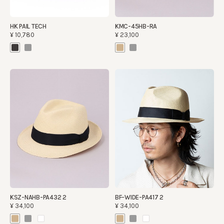
HK PAIL TECH
KMC-45HB-RA
¥10,780
¥23,100
KSZ-NAHB-PA432 2
BF-WIDE-PA417 2
¥34,100
¥34,100