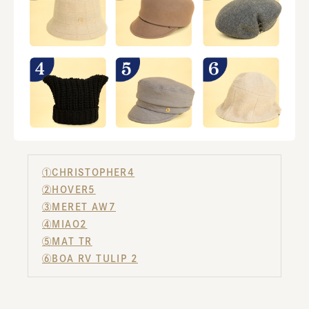
①CHRISTOPHER4
②HOVER5
③MERET AW7
④MIAO2
⑤MAT TR
⑥BOA RV TULIP 2