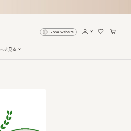
Global Website
と見る