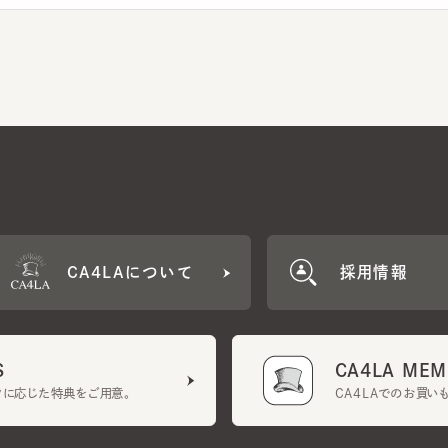
CA4LAについて
採用情報
CA4LA MEMB
に応じた特典をご用意。
CA4LAでのお買いものを