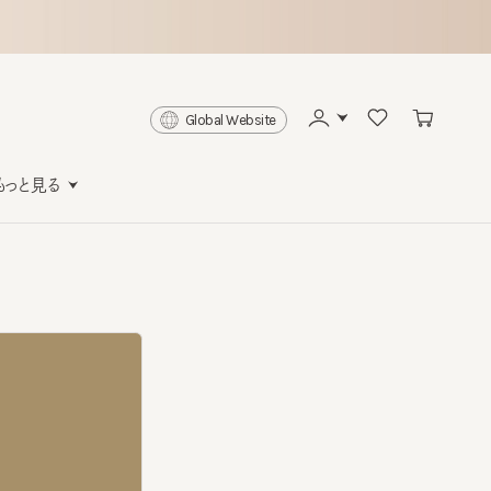
Global Website
と見る