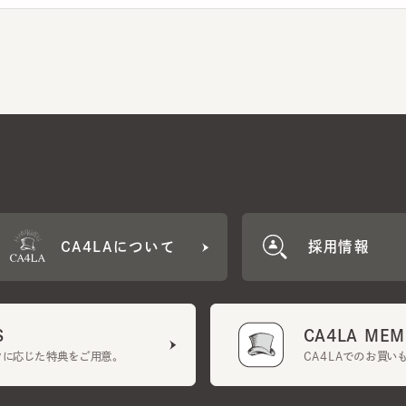
CA4LAについて
採用情報
CA4LA MEMB
に応じた特典をご用意。
CA4LAでのお買いものを