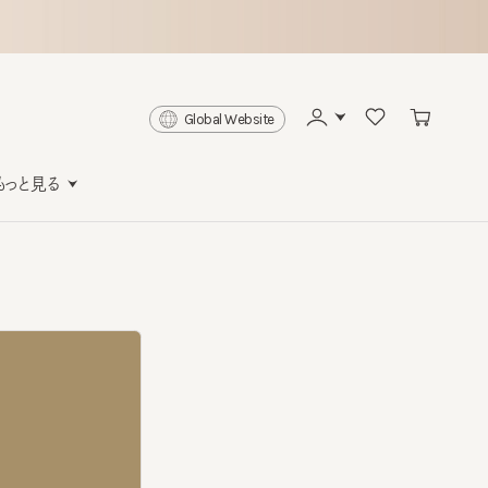
Global Website
と見る