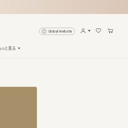
Global Website
と見る