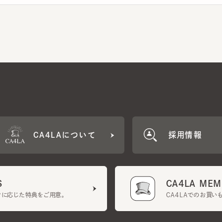
CA4LAについて
採用情報
CA4LA MEMB
に応じた特典をご用意。
CA4LAでのお買いものを