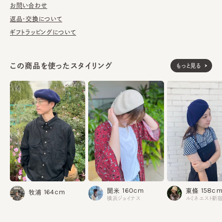
お問い合わせ
返品・交換について
ギフトラッピングについて
この商品を使ったスタイリング
もっと見る
160cm
158c
開米
東條
164cm
牧浦
横浜ジョイナス
ルミネエスト新