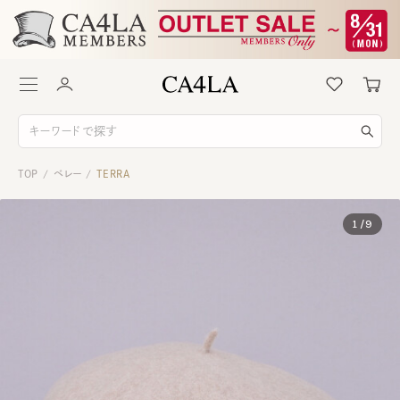
TOP
ベレー
TERRA
/
/
1
/
9