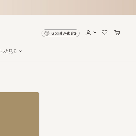
Global Website
と見る