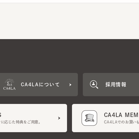
CA4LAについて
採用情報
CA4LA MEMB
に応じた特典をご用意。
CA4LAでのお買いものを