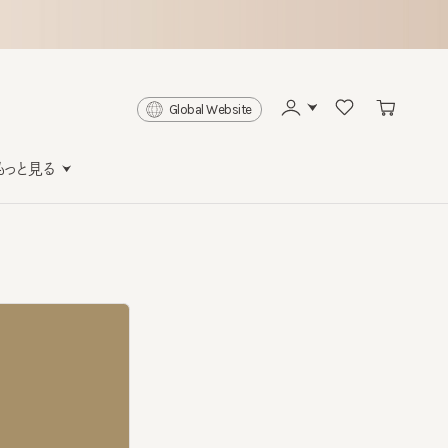
Global Website
と見る