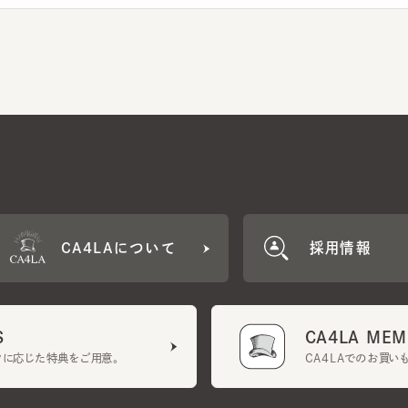
CA4LAについて
採用情報
CA4LA MEMB
に応じた特典をご用意。
CA4LAでのお買いものを