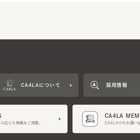
CA4LAについて
採用情報
CA4LA MEMB
に応じた特典をご用意。
CA4LAでのお買いものを