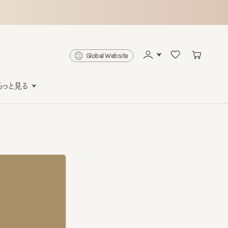
Global Website
と見る