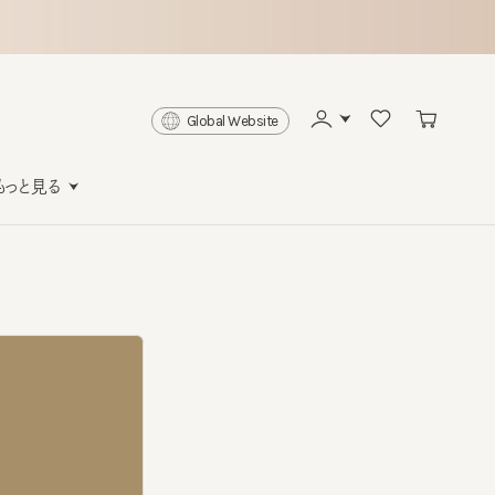
Global Website
と見る