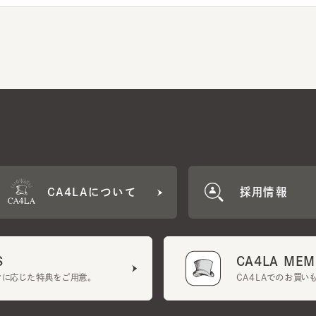
CA4LAについて
採用情報
CA4LA MEMB
に応じた特典をご用意。
CA4LAでのお買いものを