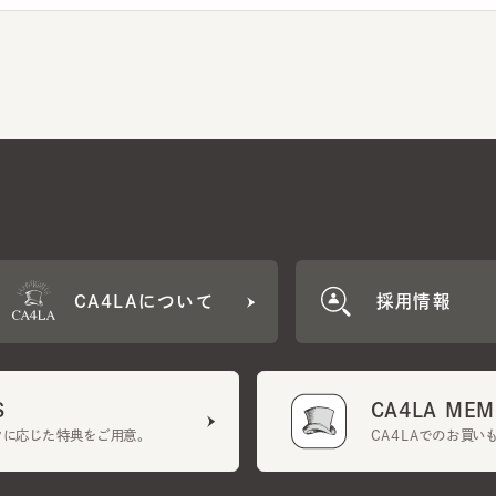
CA4LAについて
採用情報
CA4LA MEMB
に応じた特典をご用意。
CA4LAでのお買いものを