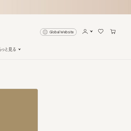
Global Website
と見る