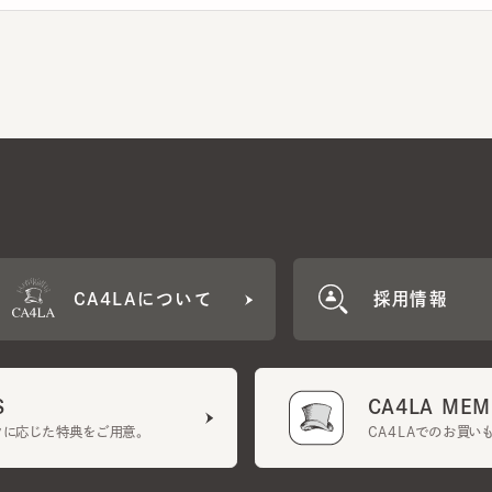
CA4LAについて
採用情報
CA4LA MEMB
に応じた特典をご用意。
CA4LAでのお買いものを