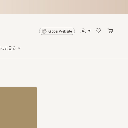
Global Website
と見る