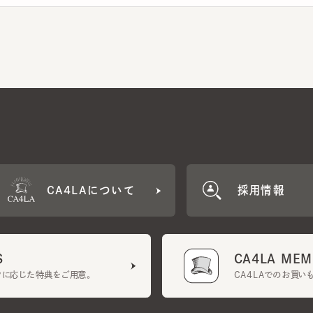
CA4LAについて
採用情報
CA4LA MEMB
に応じた特典をご用意。
CA4LAでのお買いものを