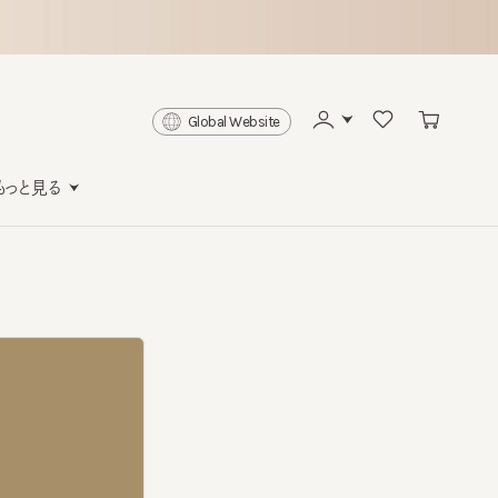
Global Website
と見る