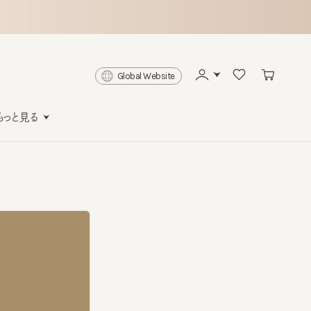
Global Website
と見る