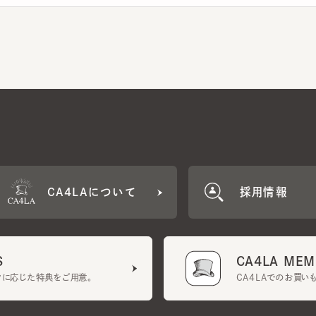
CA4LAについて
採用情報
CA4LA MEMB
に応じた特典をご用意。
CA4LAでのお買いものを