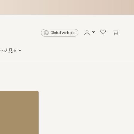
Global Website
と見る