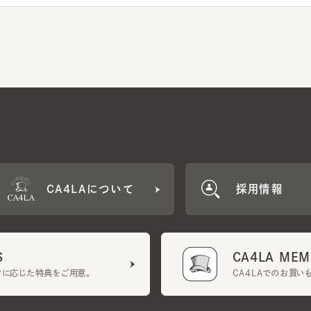
CA4LAについて
採用情報
CA4LA MEMB
に応じた特典をご用意。
CA4LAでのお買いものを